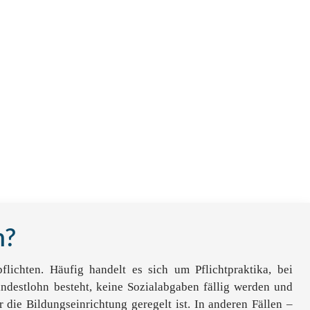
m?
lichten. Häufig handelt es sich um Pflichtpraktika, bei
destlohn besteht, keine Sozialabgaben fällig werden und
 die Bildungseinrichtung geregelt ist. In anderen Fällen –