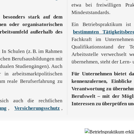
etwa bei freiwilligen Pra
Mindeststandards.
s besonders stark auf dem
chen oder organisatorischen
Ein Betriebspraktikum ist
rbeitsumfeld außerhalb des
bestimmten Tätigkeitsbere
Fachkraft im Unternehmen
Qualifikationsstand der 
 In Schulen (z. B. im Rahmen
Arbeitsstelle verwechselt 
lischen Berufsausbildungen mit
übernehmen, steht der Lern- 
in dualen Studiengängen). Auch
in arbeitsmarktpolitischen
Für Unternehmen bietet da
um reale Berufserfahrung zu
kennenzulernen, Einblick
Verantwortung zu übernehmen.
Berufswelt – mit der Mögli
sich auch die rechtlichen
Interessen zu überprüfen un
ung
,
Versicherungsschutz
,