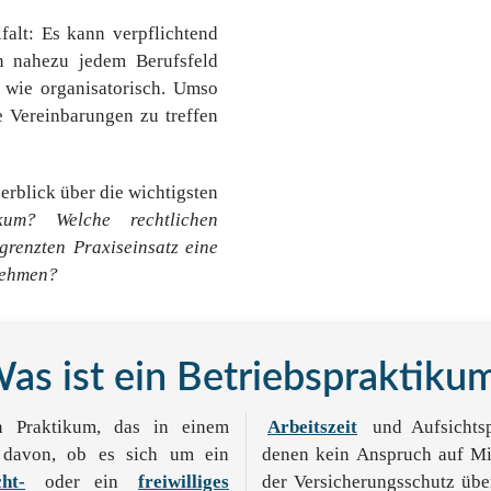
falt: Es kann verpflichtend
in nahezu jedem Berufsfeld
h wie organisatorisch. Umso
re Vereinbarungen zu treffen
rblick über die wichtigsten
kum?
Welche rechtlichen
renzten Praxiseinsatz eine
rnehmen?
as ist ein Betriebspraktiku
n Praktikum, das in einem
Arbeitszeit
und Aufsichtspf
g davon, ob es sich um ein
denen kein Anspruch auf Min
cht-
oder ein
freiwilliges
der Versicherungsschutz über