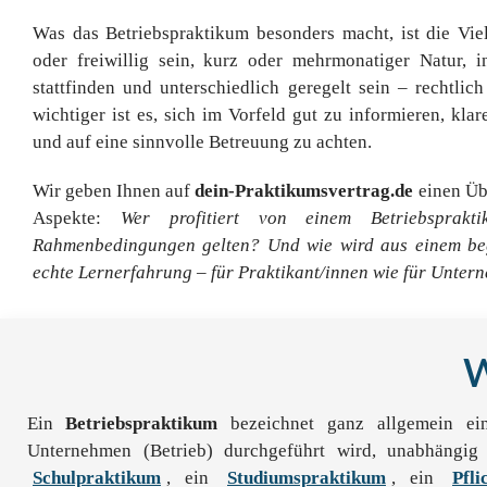
Was das Betriebspraktikum besonders macht, ist die Viel
oder freiwillig sein, kurz oder mehrmonatiger Natur, 
stattfinden und unterschiedlich geregelt sein – rechtlic
wichtiger ist es, sich im Vorfeld gut zu informieren, kla
und auf eine sinnvolle Betreuung zu achten.
Wir geben Ihnen auf
dein-Praktikumsvertrag.de
einen Übe
Aspekte:
Wer profitiert von einem Betriebsprakti
Rahmenbedingungen gelten?
Und wie wird aus einem beg
echte Lernerfahrung – für Praktikant/innen wie für Unte
W
Ein
Betriebspraktikum
bezeichnet ganz allgemein ei
Unternehmen (Betrieb) durchgeführt wird, unabhängi
Schulpraktikum
, ein
Studiumspraktikum
, ein
Pfli