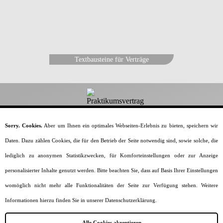
Textbausteine für Verträge
Dein-Praktikumsvertrag.de
Sorry. Cookies.
Aber um Ihnen ein optimales Webseiten-Erlebnis zu bieten, speichern wir
Daten. Dazu zählen Cookies, die für den Betrieb der Seite notwendig sind, sowie solche, die
Alles rund um den Praktikumsvertrag.
lediglich zu anonymen Statistikzwecken, für Komforteinstellungen oder zur Anzeige
Home
Vorlagen & Muster
Generator
personalisierter Inhalte genutzt werden. Bitte beachten Sie, dass auf Basis Ihrer Einstellungen
Vertragsinhalte
Praktikumsarten
womöglich nicht mehr alle Funktionalitäten der Seite zur Verfügung stehen. Weitere
Formulierungen
Wissenswertes
Informationen hierzu finden Sie in unserer Datenschutzerklärung.
Impressum
Datenschutz
Sitemap
Alle Cookies akzeptieren