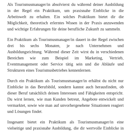
Marketingaktivitäten für ein Reiseunternehmen. Des Weiteren sollten
Praktikumsvertrages für angehende Tourismusmanager ist es daher
Mindestlohns und der Arbeitszeitregelungen für Praktikanten.
Als Tourismusmanager/in absolvierst du während deiner Ausbildung
im Vertrag auch Regelungen zur Verschwiegenheit und zum Umgang
wichtig, auf eine klare und detaillierte Formulierung zu achten, um
in der Regel ein Praktikum, um praxisnahe Einblicke in die
mit vertraulichen Informationen enthalten sein, da
Missverständnissen vorzubeugen und eine erfolgreiche
Arbeitswelt zu erhalten. Ein solches Praktikum bietet dir die
Tourismusmanager oft mit sensiblen Daten und persönlichen
Zusammenarbeit zu gewährleisten.
Möglichkeit, theoretisch erlerntes Wissen in der Praxis anzuwenden
Informationen von Kunden arbeiten. Zudem ist es ratsam, im Vertrag
und wichtige Erfahrungen für deine berufliche Zukunft zu sammeln.
die Dauer des Praktikums, die Vergütung (falls vorhanden) und die
Arbeitszeiten klar zu definieren, um Missverständnissen
Ein Praktikum als Tourismusmanager/in dauert in der Regel zwischen
vorzubeugen. Generell gilt es bei der Vertragserstellung darauf zu
drei bis sechs Monaten, je nach Unternehmen und
achten, dass alle wichtigen Punkte für eine erfolgreiche
Ausbildungsrichtung. Während dieser Zeit wirst du in verschiedenen
Zusammenarbeit zwischen Praktikantin oder Praktikant und
Bereichen wie zum Beispiel im Marketing, Vertrieb,
Unternehmen berücksichtigt werden.
Eventmanagement oder Service tätig sein und die Abläufe und
Strukturen eines Tourismusbetriebes kennenlernen.
Durch ein Praktikum als Tourismusmanager/in erhältst du nicht nur
Einblicke in das Berufsbild, sondern kannst auch herausfinden, ob
dieser Beruf tatsächlich deinen Interessen und Fähigkeiten entspricht.
Du wirst lernen, wie man Kunden betreut, Angebote entwickelt und
vermarktet, sowie wie man auf unvorhergesehene Situationen reagiert
und Lösungen findet.
Insgesamt bietet ein Praktikum als Tourismusmanager/in eine
vielseitige und praxisnahe Ausbildung, die dir wertvolle Einblicke in