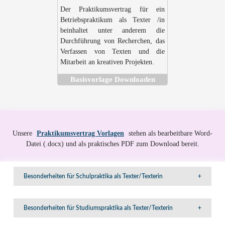
Der Praktikumsvertrag für ein
Betriebspraktikum als Texter /in
beinhaltet unter anderem die
Durchführung von Recherchen, das
Verfassen von Texten und die
Mitarbeit an kreativen Projekten.
Basisvorlage Downloaden
Unsere
Praktikumsvertrag Vorlagen
stehen als bearbeitbare Word-
Datei (.docx) und als praktisches PDF zum Download bereit.
Besonderheiten für Schulpraktika als Texter/Texterin
+
In einem Praktikumsvertrag für angehende Texter/innen sollten
Besonderheiten für Studiumspraktika als Texter/Texterin
+
besondere Aspekte berücksichtigt werden, die spezifisch für diesen
Beruf sind. Zu den wichtigsten Punkten zählen die festgelegten