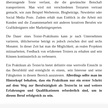
Dauer des Praktikums. Es empfiehlt sich außerdem, im Vertrag eine
überzeugende Texte verfasst, die die gewünschte Botschaft
Geheimhaltungsklausel aufzunehmen, um sensible Informationen und
transportieren. Man wird mit verschiedenen Textarten vertraut
Unterlagen zu schützen. Insgesamt sollte der Praktikumsvertrag für
gemacht, wie zum Beispiel Werbetexte, Blogbeiträge, Newsletter oder
eine Texterin oder einen Texter professionell und detailliert
Social Media Posts. Zudem erhält man Einblick in die Arbeit mit
ausgearbeitet sein, um eine erfolgreiche Zusammenarbeit zu
Kunden und die Zusammenarbeit mit anderen kreativen Berufen wie
gewährleisten.
Grafikdesignern oder Marketingexperten.
Die Dauer eines Texter-Praktikums kann je nach Unternehmen
variieren, üblicherweise beträgt es jedoch zwischen drei und sechs
Monaten. In dieser Zeit hat man die Möglichkeit, an realen Projekten
mitzuarbeiten, Feedback von erfahrenen Textern zu erhalten und sein
Können kontinuierlich zu verbessern.
Ein Praktikum als Texter/in bietet definitiv eine wertvolle Einsicht in
das Berufsbild und ermöglicht es einem, sein Interesse und seine
Fähigkeiten in diesem Bereich auszutesten.
Allerdings sollte man im
Hinterkopf behalten, dass ein Praktikum nur ein erster Schritt
auf dem Weg zur Berufstätigkeit als Texter/in ist und weitere
Erfahrungen und Qualifikationen erforderlich sind, um in
diesem Beruf erfolgreich zu sein.