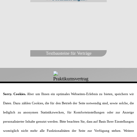
Textbausteine für Verträge
Dein-Praktikumsvertrag.de
Sorry. Cookies.
Aber um Ihnen ein optimales Webseiten-Erlebnis zu bieten, speichern wir
Daten. Dazu zählen Cookies, die für den Betrieb der Seite notwendig sind, sowie solche, die
Alles rund um den Praktikumsvertrag.
lediglich zu anonymen Statistikzwecken, für Komforteinstellungen oder zur Anzeige
Home
Vorlagen & Muster
Generator
personalisierter Inhalte genutzt werden. Bitte beachten Sie, dass auf Basis Ihrer Einstellungen
Vertragsinhalte
Praktikumsarten
womöglich nicht mehr alle Funktionalitäten der Seite zur Verfügung stehen. Weitere