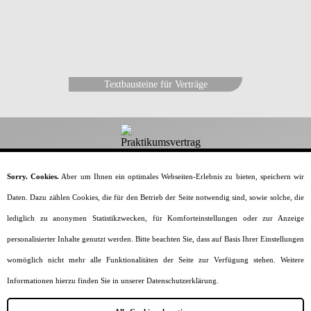
Textbausteine für Verträge
Dein-Praktikumsvertrag.de
Sorry. Cookies.
Aber um Ihnen ein optimales Webseiten-Erlebnis zu bieten, speichern wir
Daten. Dazu zählen Cookies, die für den Betrieb der Seite notwendig sind, sowie solche, die
Alles rund um den Praktikumsvertrag.
lediglich zu anonymen Statistikzwecken, für Komforteinstellungen oder zur Anzeige
Home
Vorlagen & Muster
Generator
personalisierter Inhalte genutzt werden. Bitte beachten Sie, dass auf Basis Ihrer Einstellungen
Vertragsinhalte
Praktikumsarten
womöglich nicht mehr alle Funktionalitäten der Seite zur Verfügung stehen. Weitere
Formulierungen
Wissenswertes
Informationen hierzu finden Sie in unserer Datenschutzerklärung.
Impressum
Datenschutz
Sitemap