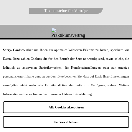
Textbausteine für Verträge
Dein-Praktikumsvertrag.de
Sorry. Cookies.
Aber um Ihnen ein optimales Webseiten-Erlebnis zu bieten, speichern wir
Daten. Dazu zählen Cookies, die für den Betrieb der Seite notwendig sind, sowie solche, die
Alles rund um den Praktikumsvertrag.
lediglich zu anonymen Statistikzwecken, für Komforteinstellungen oder zur Anzeige
Home
Vorlagen & Muster
Generator
personalisierter Inhalte genutzt werden. Bitte beachten Sie, dass auf Basis Ihrer Einstellungen
Vertragsinhalte
Praktikumsarten
womöglich nicht mehr alle Funktionalitäten der Seite zur Verfügung stehen. Weitere
Formulierungen
Wissenswertes
Informationen hierzu finden Sie in unserer Datenschutzerklärung.
Impressum
Datenschutz
Sitemap
Alle Cookies akzeptieren
Cookies ablehnen
Amazingh ★ Webagentur Hamburg