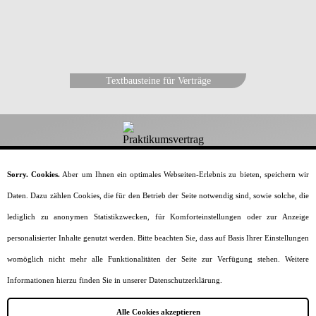
Textbausteine für Verträge
Dein-Praktikumsvertrag.de
Sorry. Cookies.
Aber um Ihnen ein optimales Webseiten-Erlebnis zu bieten, speichern wir
Daten. Dazu zählen Cookies, die für den Betrieb der Seite notwendig sind, sowie solche, die
Alles rund um den Praktikumsvertrag.
lediglich zu anonymen Statistikzwecken, für Komforteinstellungen oder zur Anzeige
Home
Vorlagen & Muster
Generator
personalisierter Inhalte genutzt werden. Bitte beachten Sie, dass auf Basis Ihrer Einstellungen
Vertragsinhalte
Praktikumsarten
womöglich nicht mehr alle Funktionalitäten der Seite zur Verfügung stehen. Weitere
Formulierungen
Wissenswertes
Informationen hierzu finden Sie in unserer Datenschutzerklärung.
Impressum
Datenschutz
Sitemap
Alle Cookies akzeptieren