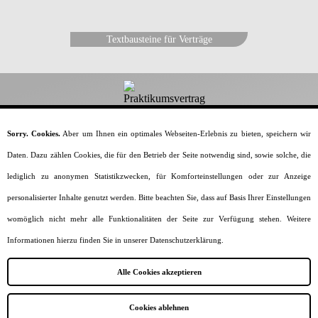
Textbausteine für Verträge
Dein-Praktikumsvertrag.de
Sorry. Cookies.
Aber um Ihnen ein optimales Webseiten-Erlebnis zu bieten, speichern wir
Daten. Dazu zählen Cookies, die für den Betrieb der Seite notwendig sind, sowie solche, die
Alles rund um den Praktikumsvertrag.
lediglich zu anonymen Statistikzwecken, für Komforteinstellungen oder zur Anzeige
Home
Vorlagen & Muster
Generator
personalisierter Inhalte genutzt werden. Bitte beachten Sie, dass auf Basis Ihrer Einstellungen
Vertragsinhalte
Praktikumsarten
womöglich nicht mehr alle Funktionalitäten der Seite zur Verfügung stehen. Weitere
Formulierungen
Wissenswertes
Informationen hierzu finden Sie in unserer Datenschutzerklärung.
Impressum
Datenschutz
Sitemap
Alle Cookies akzeptieren
Cookies ablehnen
Amazingh ★ Webagentur Hamburg