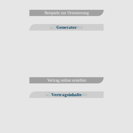
Tätigkeitsbereiche, Arbeitszeiten und Vergütung geachtet werden, um
Unklarheiten zu vermeiden und sicherzustellen, dass die vereinbarten
Beispiele zur Orientierung
Praktikumsinhalte den Anforderungen des Studiums entsprechen.
Generator
Vertrag online erstellen
Vertragsinhalte