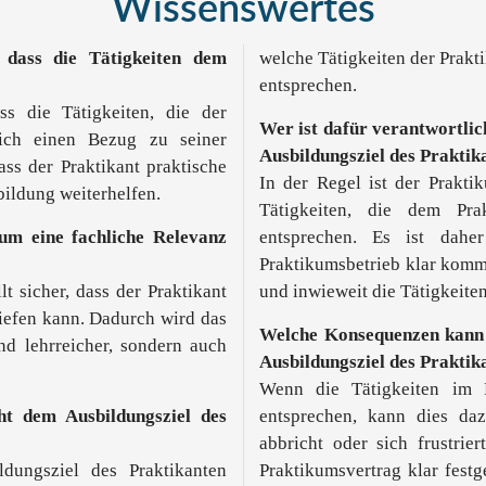
Wissenswertes
 dass die Tätigkeiten dem
welche Tätigkeiten der Prakt
entsprechen.
ass die Tätigkeiten, die der
Wer ist dafür verantwortlic
lich einen Bezug zu seiner
Ausbildungsziel des Praktik
ss der Praktikant praktische
In der Regel ist der Praktik
ildung weiterhelfen.
Tätigkeiten, die dem Pra
kum eine fachliche Relevanz
entsprechen. Es ist dahe
Praktikumsbetrieb klar komm
t sicher, dass der Praktikant
und inwieweit die Tätigkeite
tiefen kann. Dadurch wird das
Welche Konsequenzen kann 
nd lehrreicher, sondern auch
Ausbildungsziel des Praktik
Wenn die Tätigkeiten im P
ht dem Ausbildungsziel des
entsprechen, kann dies daz
abbricht oder sich frustrier
dungsziel des Praktikanten
Praktikumsvertrag klar festg