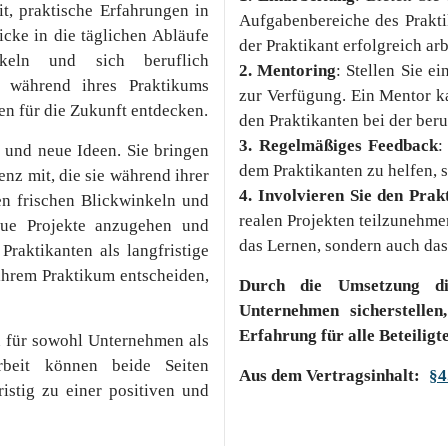
it, praktische Erfahrungen in
Aufgabenbereiche des Prakti
cke in die täglichen Abläufe
der Praktikant erfolgreich ar
ckeln und sich beruflich
2. Mentoring
: Stellen Sie e
n während ihres Praktikums
zur Verfügung. Ein Mentor k
en für die Zukunft entdecken.
den Praktikanten bei der ber
3. Regelmäßiges Feedback
:
 und neue Ideen. Sie bringen
dem Praktikanten zu helfen, 
nz mit, die sie während ihrer
4. Involvieren Sie den Prak
n frischen Blickwinkeln und
realen Projekten teilzunehme
neue Projekte anzugehen und
das Lernen, sondern auch das
raktikanten als langfristige
ihrem Praktikum entscheiden,
Durch die Umsetzung di
Unternehmen sicherstellen
Erfahrung für alle Beteiligt
n für sowohl Unternehmen als
rbeit können beide Seiten
Aus dem Vertragsinhalt:
§4
istig zu einer positiven und