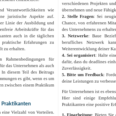
verschiedenen Projekten und
nd Verantwortlichkeiten wie
übernehmen und neue Fähigke
ne juristische Aspekte auf.
2. Stelle Fragen
: Sei neugi
ster Linie der Ausbildung und
Chance, von erfahrenen Mita
enfreie Arbeitskräfte für das
des Unternehmens zu erhalte
kanten auch in die täglichen
3. Netzwerke
: Baue Bezie
praktische Erfahrungen zu
berufliches Netzwerk ka
t zu erhalten.
Weiterentwicklung deiner Kar
4. Sei organisiert
: Halte ei
en Rahmenbedingungen für
dafür, dass du deadlines einh
für das Unternehmen als auch
Zuverlässigkeit.
. In diesem Teil des Beitrags
5. Bitte um Feedback
: Ford
immungen es gibt, wenn es um
deine Leistungen zu verbesse
zen zwischen einem Praktikum
Für Unternehmen ist es ebenso
Hier sind einige Empfehl
 Praktikanten
Praktikanten eine positive E
 eine Vielzahl von Vorteilen.
1. Einarbeitung
: Bieten Sie