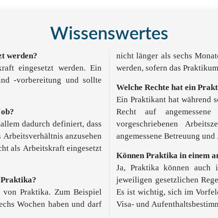
Wissenswertes
tzt werden?
nicht länger als sechs Mona
kraft eingesetzt werden. Ein
werden, sofern das Praktikum 
und -vorbereitung und sollte
Welche Rechte hat ein Prak
Ein Praktikant hat während s
Job?
Recht auf angemessene 
allem dadurch definiert, dass
vorgeschriebenen Arbeits
s Arbeitsverhältnis anzusehen
angemessene Betreuung und A
cht als Arbeitskraft eingesetzt
Können Praktika in einem a
Ja, Praktika können auch 
 Praktika?
jeweiligen gesetzlichen Reg
g von Praktika. Zum Beispiel
Es ist wichtig, sich im Vorf
sechs Wochen haben und darf
Visa- und Aufenthaltsbestim